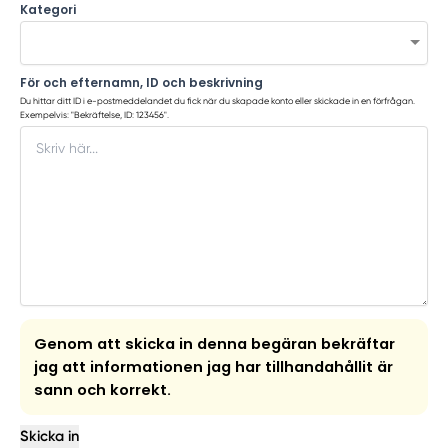
Kategori
För och efternamn, ID och beskrivning
Du hittar ditt ID i e-postmeddelandet du fick när du skapade konto eller skickade in en förfrågan.
Exempelvis: "Bekräftelse, ID: 123456".
Genom att skicka in denna begäran bekräftar
jag att informationen jag har tillhandahållit är
sann och korrekt.
Skicka in